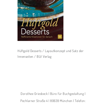
Hüftgold Desserts / Layoutkonzept und Satz der
Innenseiten / BLV Verlag
Dorothee Griesbeck | Büro für Buchgestaltung |
Pechlarner Straße 4 | 80639 München | Telefon: